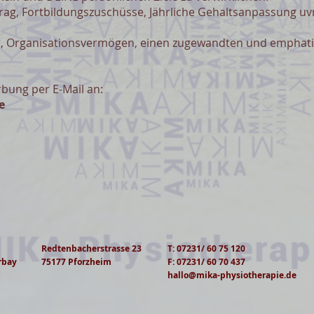
trag, Fortbildungszuschüsse, Jährliche Gehaltsanpassung u
t, Organisationsvermögen, einen zugewandten und emphat
bung per E-Mail an:
e
Redtenbacherstrasse 23
T: 07231/ 60 75 120​
rbay
75177 Pforzheim
F: 07231/ 60 70 437
hallo@mika-physiotherapie.de